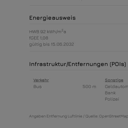
Energieausweis
2
HWB
92 kWh/m
a
fGEE
1,08
gültig bis
15.06.2032
Infrastruktur/Entfernungen (POIs)
Verkehr
Sonstige
Bus
500 m
Geldauto
Bank
Polizei
Angaben Entfernung Luftlinie / Quelle: OpenStreetMa