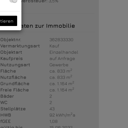
Grunderwerbsteuer:
3,5%
tieren
Basisdaten zur Immobilie
Objektnr.
362833330
Vermarktungsart
Kauf
Objektart
Einzelhandel
Kaufpreis
auf Anfrage
Nutzungsart
Gewerbe
2
Fläche
ca. 833 m
2
Nutzfläche
ca. 833 m
2
Grundfläche
ca. 1.164 m
2
Freie Fläche
ca. 1.164 m
Bäder
2
WC
2
Stellplätze
43
2
HWB
92 kWh/m
a
fGEE
1,08
gültig bis
15.06.2032