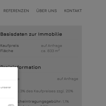
REFERENZEN
ÜBER UNS
KONTAKT
Basisdaten zur Immobilie
Kaufpreis
auf Anfrage
2
Fläche
ca. 833 m
Preisinformation
Kaufpreis:
auf Anfrage
n unserer
Provision:
3% des Kaufpreises zzgl. 20%
USt.
Grundbucheintragungsgebühr:
1,1%