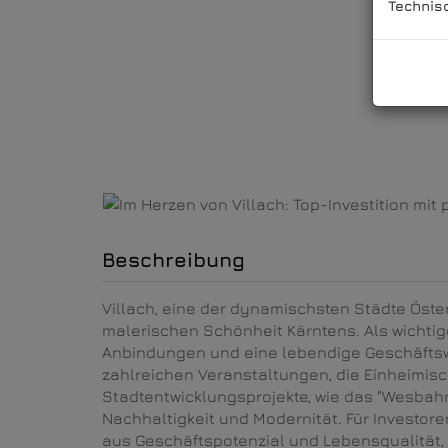
Technis
Beschreibung
Villach, eine der dynamischsten Städte Öste
malerischen Schönheit Kärntens. Als wichtig
Anbindungen und eine lebendige Geschäftswel
zahlreichen Veranstaltungen, die Einheimis
Stadtentwicklungsprojekte, wie das "Wesbah
Nachhaltigkeit und Modernität. Für Investor
aus Geschäftspotenzial und Lebensqualität, 