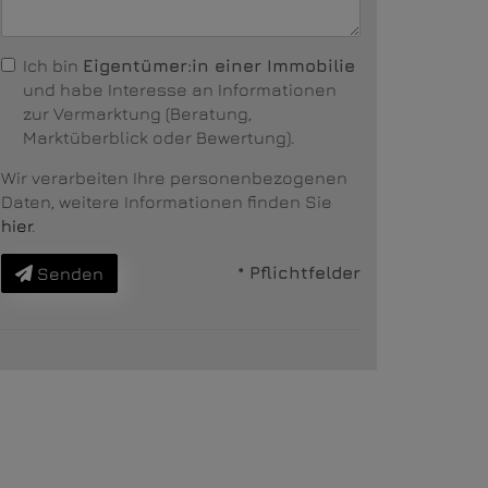
Ich bin
Eigentümer:in einer Immobilie
und habe Interesse an Informationen
zur Vermarktung (Beratung,
Marktüberblick oder Bewertung).
Wir verarbeiten Ihre personenbezogenen
Daten, weitere Informationen finden Sie
hier
.
* Pflichtfelder
Senden