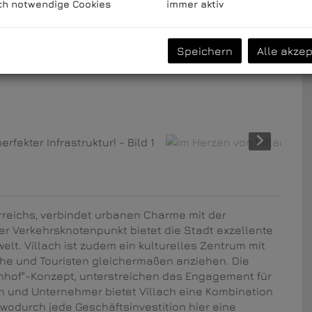
ch notwendige Cookies
immer aktiv
Speichern
Alle akzep
rreichs, verbindet urbanen Charme mit der
er Verkehrsknotenpunkt bietet die Stadt exzellente
t. Villach ist zudem ein kulturelles Zentrum mit
che und Touristen gleichermaßen anziehen. Die
nhof"-Konzept, unterstreichen das Engagement für
en und Unternehmer bietet Villach eine Kombination
wodurch jede Geschäftsinvestition hier eine