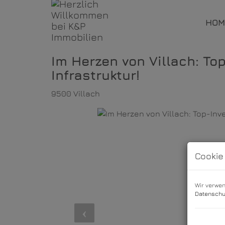
HOM
Im Herzen von Villach: Top
Infrastruktur!
9500 Villach
Cookie
Wir verwen
Datenschu