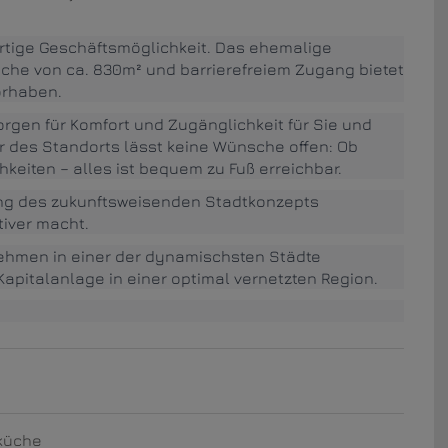
gartige Geschäftsmöglichkeit. Das ehemalige
äche von ca. 830m² und barrierefreiem Zugang bietet
orhaben.
orgen für Komfort und Zugänglichkeit für Sie und
r des Standorts lässt keine Wünsche offen: Ob
keiten – alles ist bequem zu Fuß erreichbar.
lung des zukunftsweisenden Stadtkonzepts
tiver macht.
nehmen in einer der dynamischsten Städte
 Kapitalanlage in einer optimal vernetzten Region.
küche