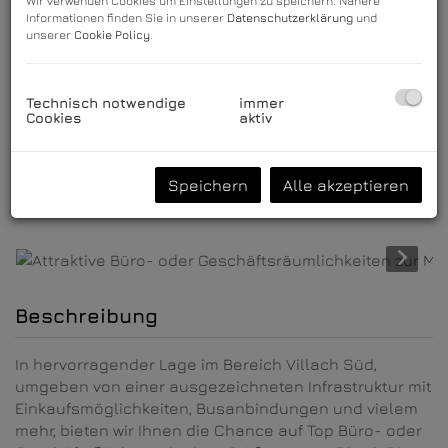
Wir verwenden Cookies um Einstellungen zu speichern. Nähere
Informationen finden Sie in unserer
Datenschutzerklärung
und
unserer
Cookie Policy
.
Technisch notwendige
immer
Cookies
aktiv
Speichern
Alle akzeptieren
Beschreibung
In hervorragender Lage im Bereich Villach Süd,
umgeben von einer ausgezeichneten Infrastruktur mit
Einkaufsmöglichkeiten, Busanbindungen und vielem
mehr, bieten wir Ihnen die Chance auf Top Büro- oder