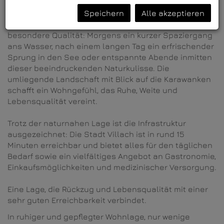
schon karibisch anmutende Wasser.
Speichern
Alle akzeptieren
Die Nähe zum See verleiht der Lage eine ganz
besondere Qualität: Morgens ein kurzer Spaziergang
ans Wasser, nach einem langen Tag ein erfrischender
Sprung in den See oder entspannte Abende inmitten
dieser beeindruckenden Naturkulisse. Die
umliegende Landschaft mit Blick auf die Karawanken
schafft ein Wohngefühl, das Ruhe, Weite und
Lebensqualität vereint.
Trotz der naturnahen Lage ist die Infrastruktur
ausgezeichnet: Die Stadt Villach ist in rund 15
Minuten erreichbar und bietet alles für den täglichen
Bedarf sowie ein vielfältiges Angebot an Gastronomie,
Einkaufsmöglichkeiten und medizinischer Versorgung.
Eine Lage, die Rückzug und Lebensqualität mit einer
sehr guten Erreichbarkeit verbindet.
In ruhiger und gepflegter Wohnlage, nur wenige