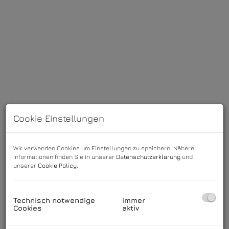
Cookie Einstellungen
Wir verwenden Cookies um Einstellungen zu speichern. Nähere
Informationen finden Sie in unserer
Datenschutzerklärung
und
Beschreibung
unserer
Cookie Policy
.
Die Immobilie befindet sich in ruhiger und gepflegter
Wohnlage, nur wenige Minuten vom Faaker See
Technisch notwendige
immer
Cookies
aktiv
entfernt – einem der schönsten Seen Kärntens,
bekannt für sein unverwechselbar türkisblaue, fast