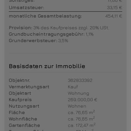
Sonstiges:
17,06 €
Umsatzsteuer:
33,15 €
monatliche Gesamtbelastung:
454,11 €
Provision:
3% des Kaufpreises zzgl. 20% USt.
Grundbucheintragungsgebühr:
1,1%
Grunderwerbsteuer:
3,5%
Basisdaten zur Immobilie
Objektnr.
362833392
Vermarktungsart
Kauf
Objektart
Wohnung
Kaufpreis
269.000,00 €
Nutzungsart
Wohnen
2
Fläche
ca. 76,65 m
2
Wohnfläche
ca. 76,65 m
2
Gartenfläche
ca. 172,47 m
2