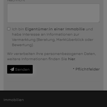
Ich bin
Eigentümer:in einer Immobilie
und
habe Interesse an Informationen zur
Vermarktung (Beratung, Marktüberblick oder
Bewertung).
Wir verarbeiten Ihre personenbezogenen Daten,
weitere Informationen finden Sie
hier
.
* Pflichtfelder
Senden
Immobilien