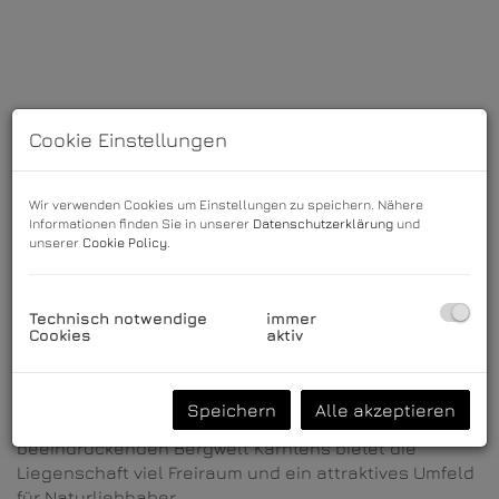
Cookie Einstellungen
Wir verwenden Cookies um Einstellungen zu speichern. Nähere
Informationen finden Sie in unserer
Datenschutzerklärung
und
unserer
Cookie Policy
.
Beschreibung
Technisch notwendige
immer
Cookies
aktiv
Das Grundstück befindet sich in der Gemeinde
Finkenstein am Faaker See in naturnaher Umgebung.
Speichern
Alle akzeptieren
Umgeben von Wiesen, Wäldern und der
beeindruckenden Bergwelt Kärntens bietet die
Liegenschaft viel Freiraum und ein attraktives Umfeld
für Naturliebhaber.