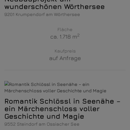
wunderschönen Wörthersee
9201 Krumpendorf am Wörthersee
Fläche
2
ca. 1.718 m
Kaufpreis
auf Anfrage
Romantik Schlössl in Seenähe –
ein Märchenschloss voller
Geschichte und Magie
9552 Steindorf am Ossiacher See