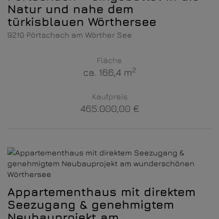
Natur und nahe dem
türkisblauen Wörthersee
9210 Pörtschach am Wörther See
Fläche
2
ca. 166,4 m
Kaufpreis
465.000,00 €
Appartementhaus mit direktem
Seezugang & genehmigtem
Neubauprojekt am