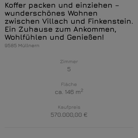
Koffer packen und einziehen –
wunderschönes Wohnen
zwischen Villach und Finkenstein.
Ein Zuhause zum Ankommen,
Wohlfühlen und Genießen!
9585 Müllnern
Zimmer
5
Fläche
2
ca. 146 m
Kaufpreis
570.000,00 €