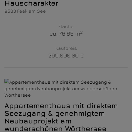
Hauscharakter
9583 Faak am See
Fläche
2
ca. 76,65 m
Kaufpreis
269.000,00 €
Appartementhaus mit direktem
Seezugang & genehmigtem
Neubauprojekt am
wunderschönen Wörthersee