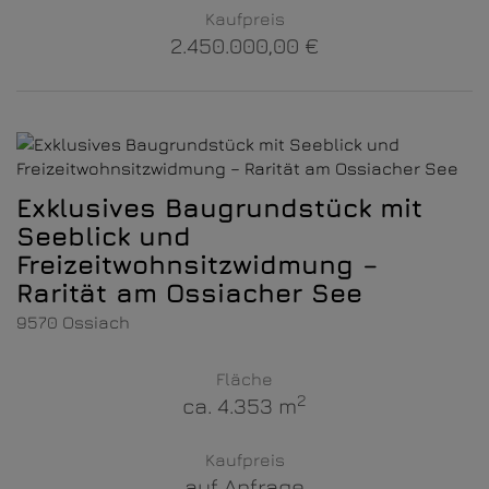
Kaufpreis
2.450.000,00 €
Exklusives Baugrundstück mit
Seeblick und
Freizeitwohnsitzwidmung –
Rarität am Ossiacher See
9570 Ossiach
Fläche
2
ca. 4.353 m
Kaufpreis
auf Anfrage