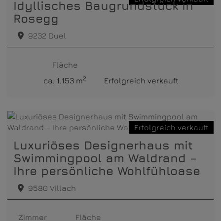
Idyllisches Baugrundstück in
Rosegg
9232 Duel
Fläche
2
ca. 1.153 m
Erfolgreich verkauft
Erfolgreich verkauft
Luxuriöses Designerhaus mit
Swimmingpool am Waldrand –
Ihre persönliche Wohlfühloase
9580 Villach
Zimmer
Fläche