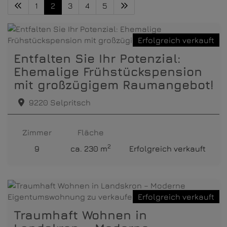
1
2
3
4
5
Erfolgreich verkauft
Entfalten Sie Ihr Potenzial:
Ehemalige Frühstückspension
mit großzügigem Raumangebot!
9220 Selpritsch
Zimmer
Fläche
2
9
ca. 230 m
Erfolgreich verkauft
Erfolgreich verkauft
Traumhaft Wohnen in